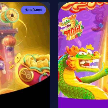
💰 PRÊMIOS