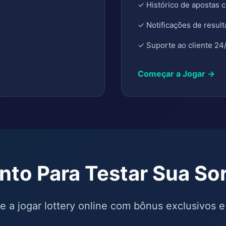
✓ Histórico de apostas 
✓ Notificações de resul
✓ Suporte ao cliente 24
Começar a Jogar →
nto Para Testar Sua So
 a jogar lottery online com bônus exclusivos 