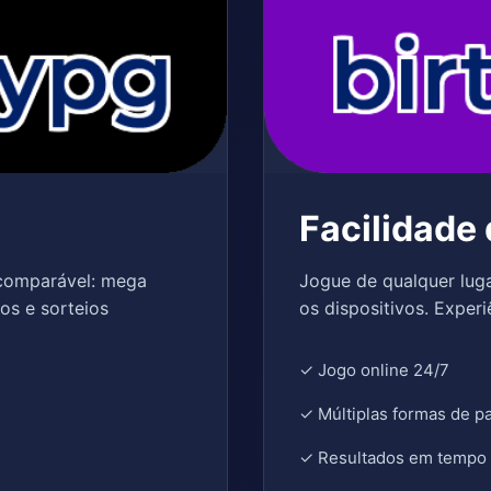
Facilidade
ncomparável: mega
Jogue de qualquer lug
os e sorteios
os dispositivos. Exper
✓ Jogo online 24/7
✓ Múltiplas formas de 
✓ Resultados em tempo 