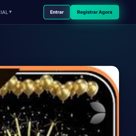
IAL
Entrar
Registrar Agora
▼