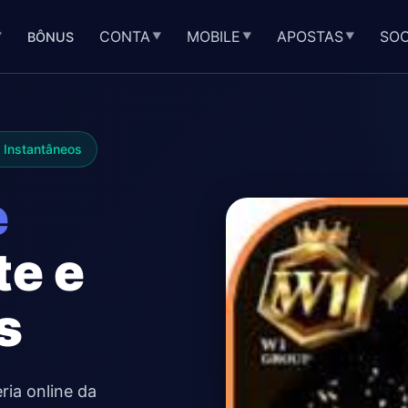
CONTA
MOBILE
APOSTAS
SOC
BÔNUS
▼
▼
▼
▼
 Instantâneos
e
te e
s
ria online da